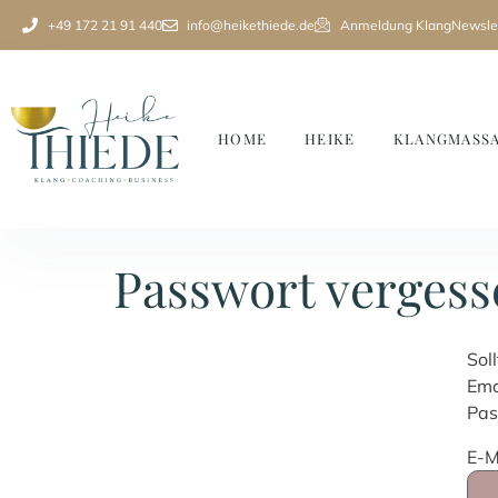
+49 172 21 91 440
info@heikethiede.de
Anmeldung KlangNewslet
HOME
HEIKE
KLANGMASS
Passwort vergess
Sol
Ema
Pas
E-M