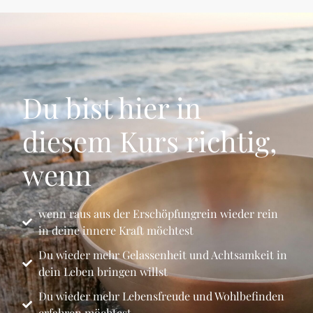
Du bist hier in
diesem Kurs richtig,
wenn
wenn raus aus der Erschöpfungrein wieder rein
in deine innere Kraft möchtest
Du wieder mehr Gelassenheit und Achtsamkeit in
dein Leben bringen willst
Du wieder mehr Lebensfreude und Wohlbefinden
erfahren möchtest