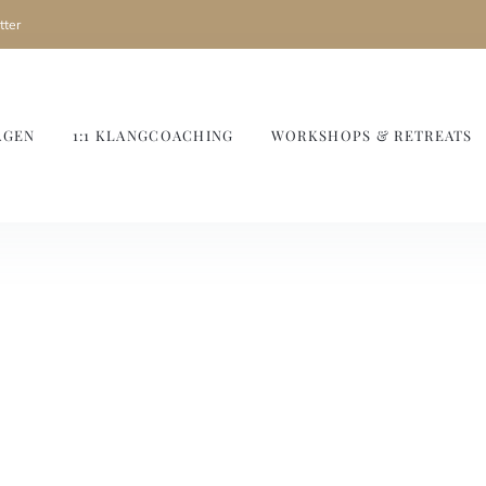
ter
AGEN
1:1 KLANGCOACHING
WORKSHOPS & RETREATS
r Nähe von