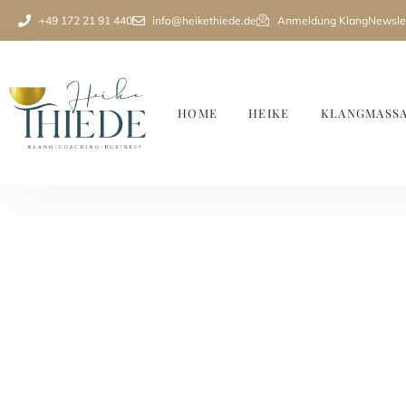
+49 172 21 91 440
info@heikethiede.de
Anmeldung KlangNewslet
HOME
HEIKE
KLANGMASS
Klangmassagen in de
Heide