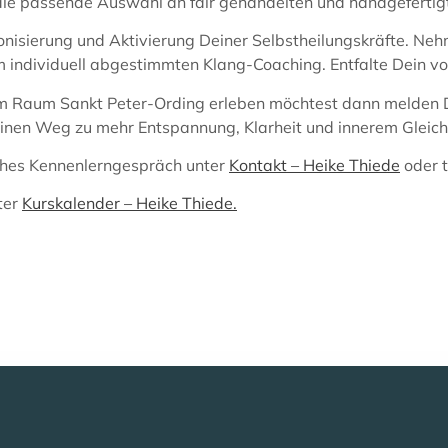
ie passende Auswahl an fair gehandelten und handgefertigt
isierung und Aktivierung Deiner Selbstheilungskräfte. Nehm
ividuell abgestimmten Klang-Coaching. Entfalte Dein volles 
 Raum Sankt Peter-Ording erleben möchtest dann melden Di
einen Weg zu mehr Entspannung, Klarheit und innerem Gleich
iches Kennenlerngespräch unter
Kontakt – Heike Thiede
oder t
ter
Kurskalender – Heike Thiede.