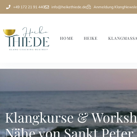
+49 172 21 91 440
info@heikethiede.de
Anmeldung KlangNewslet
HOME
HEIKE
KLANGMASS
Klangkurse & Worksh
Nähe von Sankt Peter