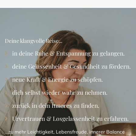
Deine klangvolle Reise...
in deine Ruhe & Entspannung zu gelangen.
deine Gelassenheit & Gesundheit zu fördern.
neue Kraft & Energie zu schöpfen.
dich selbst wieder wahr zu nehmen.
zurück in dein Inneres zu finden.
Urvertrauen & Losgelassenheit zu erfahren.
…zu mehr Leichtigkeit, Lebensfreude, innerer Balance