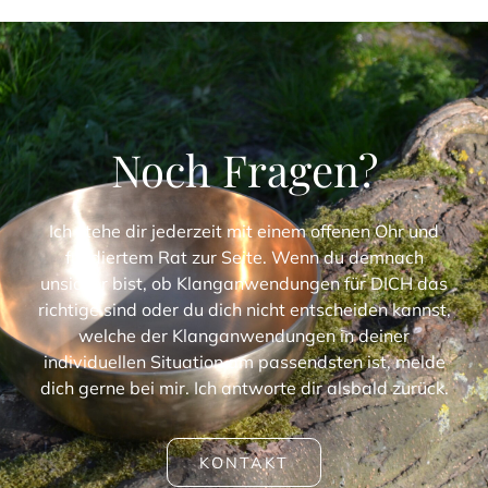
Noch Fragen?
Ich stehe dir jederzeit mit einem offenen Ohr und
fundiertem Rat zur Seite. Wenn du demnach
unsicher bist, ob Klanganwendungen für
DICH
das
richtige sind oder du dich nicht entscheiden kannst,
welche der Klanganwendungen in deiner
individuellen Situation am passendsten ist, melde
dich gerne bei mir. Ich antworte dir alsbald zurück.
KONTAKT