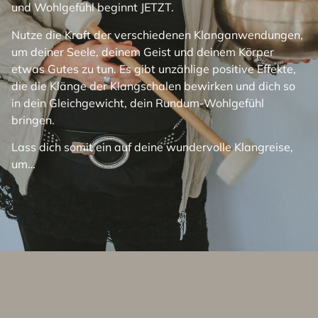
und Wohlgefühl beginnt JETZT.
Nutze die Kraft der verschiedenen Klanganwendungen,
um deiner Seele, deinem Geist und deinem Körper
etwas Gutes zu tun. Es gibt unzählige positive Effekte,
die die Klänge der Klangschalen bewirken und dich so
in dein Gleichgewicht, dein Rundum-Wohlgefühl
bringen.
Lass dich somit ein auf deine wundervolle Klangreise,
um…