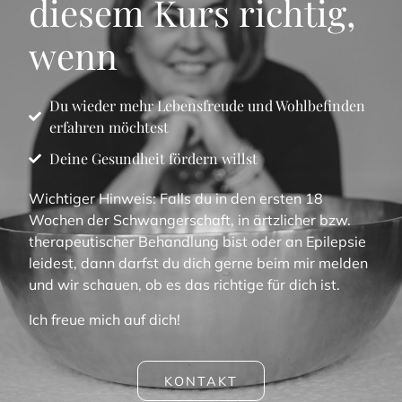
diesem Kurs richtig,
wenn
Du wieder mehr Lebensfreude und Wohlbefinden
erfahren möchtest
Deine Gesundheit fördern willst
Wichtiger Hinweis: Falls du in den ersten 18
Wochen der Schwangerschaft, in ärtzlicher bzw.
therapeutischer Behandlung bist oder an Epilepsie
leidest, dann darfst du dich gerne beim mir melden
und wir schauen, ob es das richtige für dich ist.
Ich freue mich auf dich!
KONTAKT