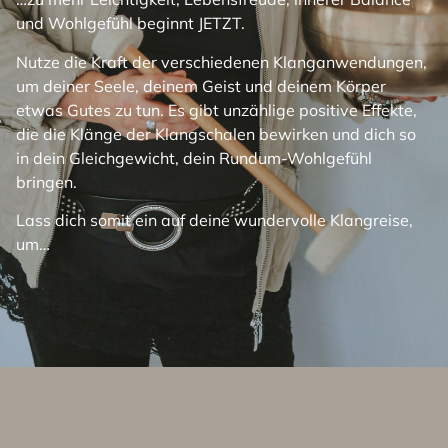
und Wohlgefühl beginnt JETZT.
Nutze die Kraft der verschiedenen Klanganwendungen,
um deiner Seele, deinem Geist und deinem Körper
etwas Gutes zu tun. Es gibt unzählige positive Effekte,
die die Klänge der Klangschalen bewirken und dich so
in dein Gleichgewicht, dein Rundum-Wohlgefühl
bringen.
Lass dich somit ein auf deine wundervolle Klangreise,
um…