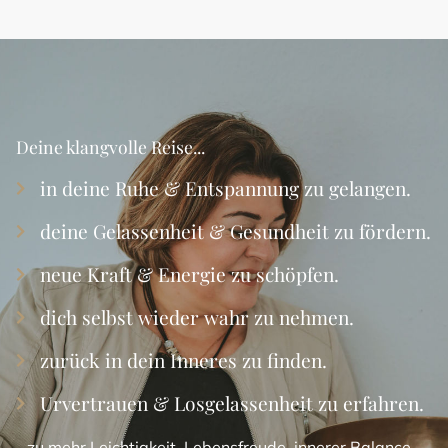
Deine klangvolle Reise...
in deine Ruhe & Entspannung zu gelangen.
deine Gelassenheit & Gesundheit zu fördern.
neue Kraft & Energie zu schöpfen.
dich selbst wieder wahr zu nehmen.
zurück in dein Inneres zu finden.
Urvertrauen & Losgelassenheit zu erfahren.
…zu mehr Leichtigkeit, Lebensfreude, innerer Balance