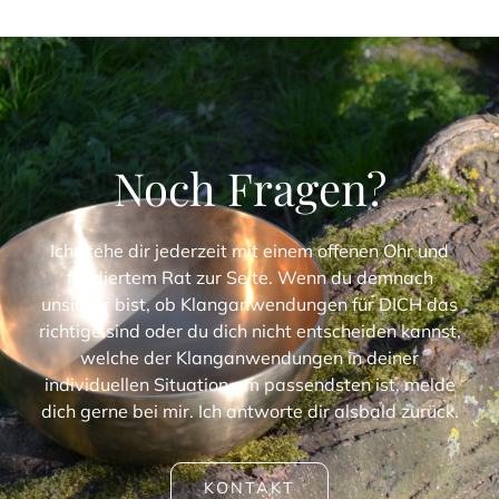
Noch Fragen?
Ich stehe dir jederzeit mit einem offenen Ohr und
fundiertem Rat zur Seite. Wenn du demnach
unsicher bist, ob Klanganwendungen für
DICH
das
richtige sind oder du dich nicht entscheiden kannst,
welche der Klanganwendungen in deiner
individuellen Situation am passendsten ist, melde
dich gerne bei mir. Ich antworte dir alsbald zurück.
KONTAKT