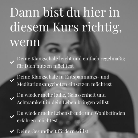
Dann bist du hier in
diesem Kurs richtig,
wenn
Deine Klangschale leicht und einfach regelmäßig
für Dich nutzen möchtest
Deine Klangschale in Entspannungs- und
Meditationsangeboten einsetzen möchtest
Du wieder mehr Ruhe, Gelassenheit und
Achtsamkeit in dein Leben bringen willst
Du wieder mehr Lebensfreude und Wohlbefinden
erfahren möchtest
Deine Gesundheit fördern willst