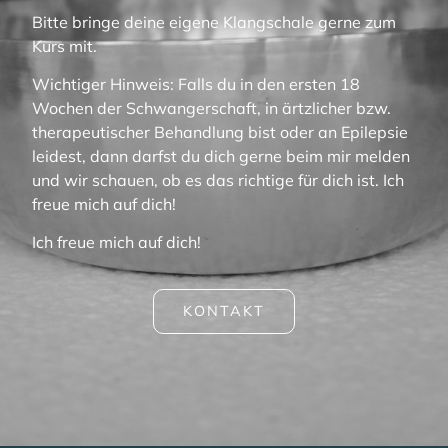
Bitte bringe deine eigene Klangschale gerne zum
Kurs mit.
Wichtiger Hinweis: Falls du in den ersten 18
Wochen der Schwangerschaft, in ärtzlicher bzw.
therapeutischer Behandlung bist oder an Epilepsie
leidest, dann darfst du dich gerne beim mir melden
und wir schauen, ob es das richtige für dich ist. Ich
freue mich auf dich!
Ich freue mich auf dich!
KONTAKT