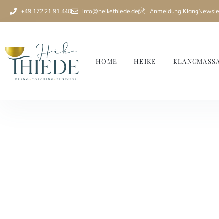
+49 172 21 91 440
info@heikethiede.de
Anmeldung KlangNewslet
HOME
HEIKE
KLANGMASS
Ein Tag Klang & Klarh