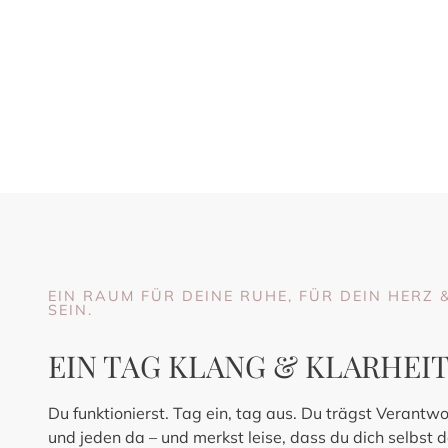
RAUS AUS DEM FUNKTIONIEREN, REIN INS SPÜRE
KLARHEIT.
EIN RAUM FÜR DEINE RUHE, FÜR DEIN HERZ 
SEIN.
EIN TAG KLANG & KLARHEI
Du funktionierst. Tag ein, tag aus. Du trägst Verantwor
und jeden da – und merkst leise, dass du dich selbst d