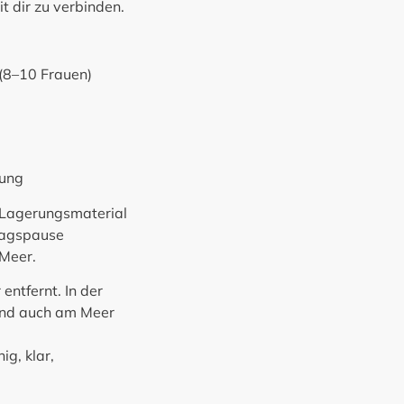
t dir zu verbinden.
 (8–10 Frauen)
nung
. Lagerungsmaterial
ttagspause
 Meer.
ntfernt. In der
und auch am Meer
ig, klar,