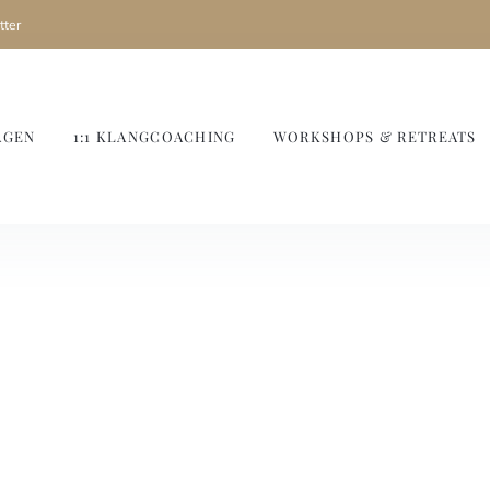
ter
AGEN
1:1 KLANGCOACHING
WORKSHOPS & RETREATS
eit